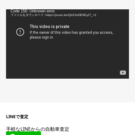
動
Code 150: Unknown error.
画
ファイルをダウンロード: https://youtu.be/Qd13nDEW1yI?_=1
プ
レ
ー
ヤ
ー
LINEで査定
手軽なLINEからの自動車査定