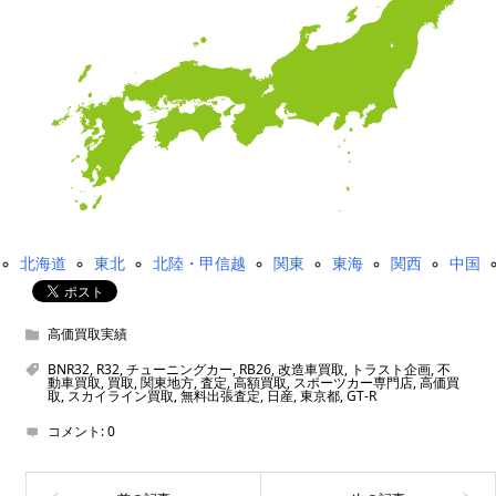
北海道
東北
北陸・甲信越
関東
東海
関西
中国
高価買取実績
BNR32
,
R32
,
チューニングカー
,
RB26
,
改造車買取
,
トラスト企画
,
不
動車買取
,
買取
,
関東地方
,
査定
,
高額買取
,
スポーツカー専門店
,
高価買
取
,
スカイライン買取
,
無料出張査定
,
日産
,
東京都
,
GT-R
コメント:
0