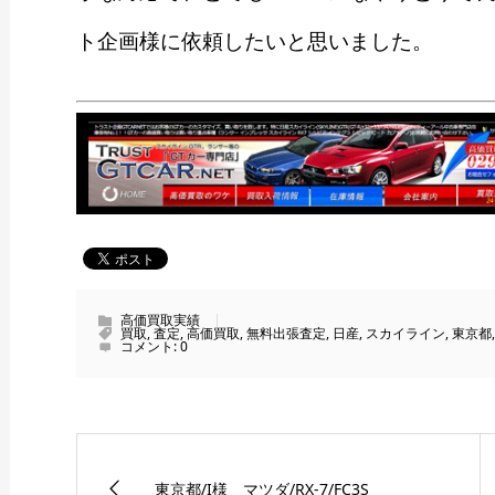
ト企画様に依頼したいと思いました。
高価買取実績
買取
,
査定
,
高価買取
,
無料出張査定
,
日産
,
スカイライン
,
東京都
コメント:
0
東京都/I様 マツダ/RX-7/FC3S