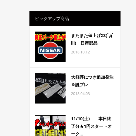
ピックアップ商品
またまた値上げΣΣ(ﾟдﾟ
lll) 日産部品
2018.10.12
大好評につき追加発注
＆誕プレ
2018.04.03
11/10(土) 本日終
了分★1円スタートオ
ーク...