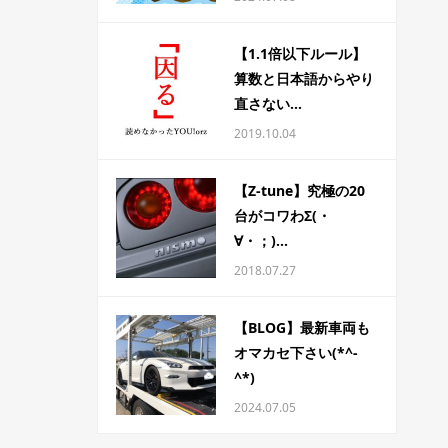
【1.1倍以下ルール】
算数と日本語からやり
直さない...
2019.10.04
【Z-tune】究極の20
台がコワわΣ(・
∀・；)...
2018.07.27
【BLOG】最新車両も
オマカセ下さい(*^-
^*)
2024.07.05