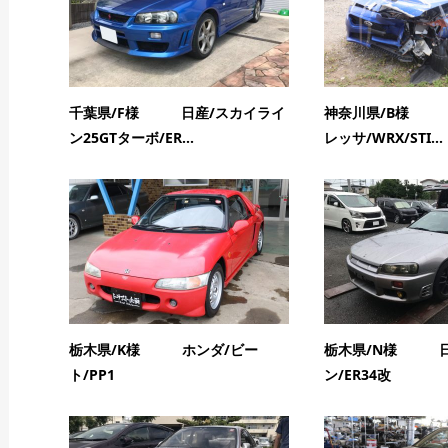
千葉県/F様 日産/スカイライ
神奈川県/B様 
ン25GTターボ/ER...
レッサ/WRX/STI...
栃木県/K様 ホンダ/ビー
栃木県/N様 日
ト/PP1
ン/ER34改