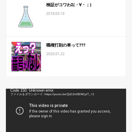
検証がコワわΣ(・∀・；)
2018.03.16
職権打刻の車って???
2020.01.22
動
Code 150: Unknown error.
画
ファイルをダウンロード: https://youtu.be/Qd13nDEW1yI?_=1
プ
レ
ー
ヤ
ー