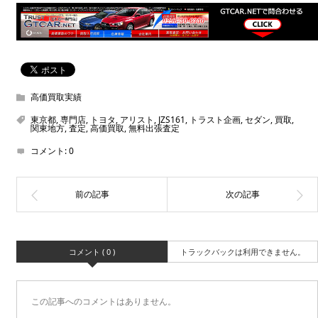
高価買取実績
東京都
,
専門店
,
トヨタ
,
アリスト
,
JZS161
,
トラスト企画
,
セダン
,
買取
,
関東地方
,
査定
,
高価買取
,
無料出張査定
コメント:
0
コメント ( 0 )
トラックバックは利用できません。
この記事へのコメントはありません。