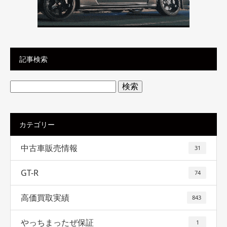
記事検索
検
索:
カテゴリー
中古車販売情報
31
GT-R
74
高価買取実績
843
やっちまったぜ保証
1