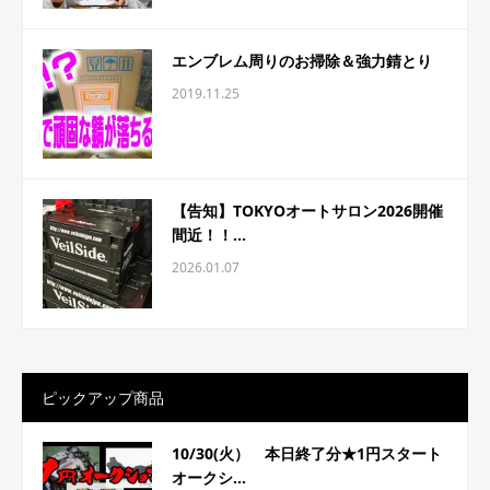
エンブレム周りのお掃除＆強力錆とり
2019.11.25
【告知】TOKYOオートサロン2026開催
間近！！...
2026.01.07
ピックアップ商品
10/30(火） 本日終了分★1円スタート
オークシ...