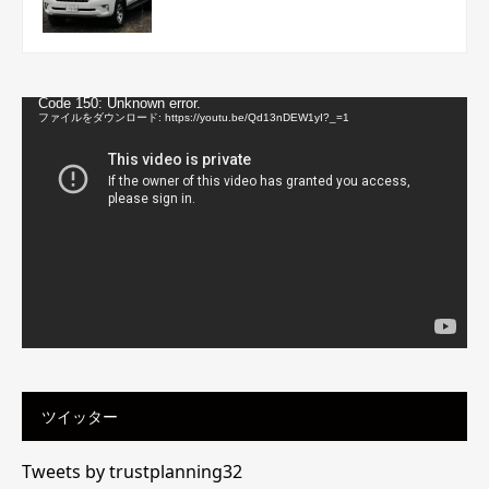
動
Code 150: Unknown error.
画
ファイルをダウンロード: https://youtu.be/Qd13nDEW1yI?_=1
プ
レ
ー
ヤ
ー
ツイッター
Tweets by trustplanning32