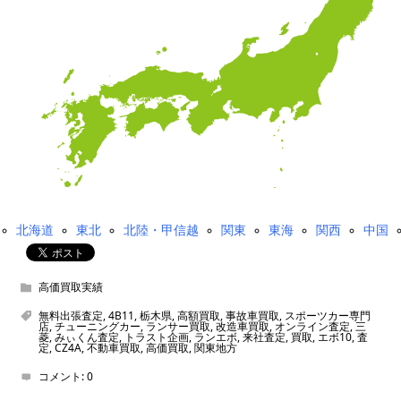
北海道
東北
北陸・甲信越
関東
東海
関西
中国
高価買取実績
無料出張査定
,
4B11
,
栃木県
,
高額買取
,
事故車買取
,
スポーツカー専門
店
,
チューニングカー
,
ランサー買取
,
改造車買取
,
オンライン査定
,
三
菱
,
みぃくん査定
,
トラスト企画
,
ランエボ
,
来社査定
,
買取
,
エボ10
,
査
定
,
CZ4A
,
不動車買取
,
高価買取
,
関東地方
コメント:
0