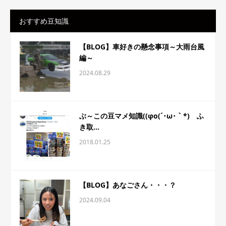
おすすめ豆知識
【BLOG】車好きの懸念事項～大雨台風
編～
2024.08.29
ぶ～この豆マメ知識((φo(´･ω･｀*) ふ
き取...
2018.01.25
【BLOG】あなごさん・・・？
2024.09.04