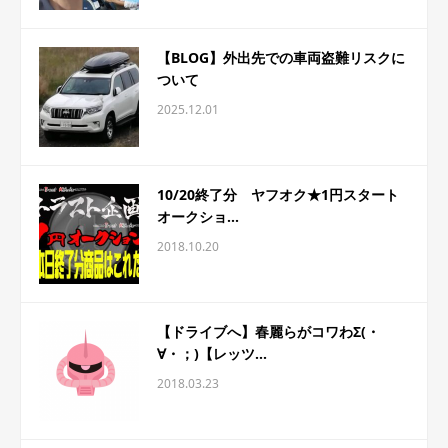
【BLOG】外出先での車両盗難リスクに
ついて
2025.12.01
10/20終了分 ヤフオク★1円スタート
オークショ...
2018.10.20
【ドライブへ】春麗らがコワわΣ(・
∀・；)【レッツ...
2018.03.23