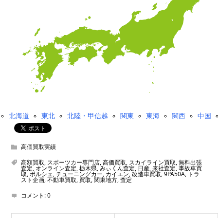
北海道
東北
北陸・甲信越
関東
東海
関西
中国
高価買取実績
高額買取
,
スポーツカー専門店
,
高価買取
,
スカイライン買取
,
無料出張
査定
,
オンライン査定
,
栃木県
,
みぃくん査定
,
日産
,
来社査定
,
事故車買
取
,
ポルシェ
,
チューニングカー
,
カイエン
,
改造車買取
,
9PA50A
,
トラ
スト企画
,
不動車買取
,
買取
,
関東地方
,
査定
コメント:
0