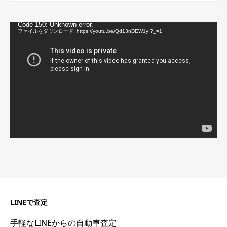
動
Code 150: Unknown error.
画
ファイルをダウンロード: https://youtu.be/Qd13nDEW1yI?_=1
プ
レ
ー
ヤ
ー
LINEで査定
手軽なLINEからの自動車査定