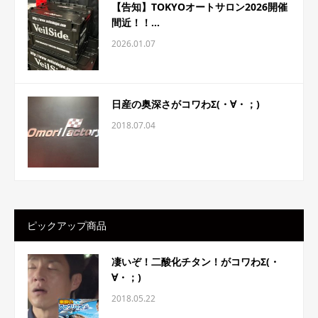
【告知】TOKYOオートサロン2026開催
間近！！...
2026.01.07
日産の奥深さがコワわΣ(・∀・；)
2018.07.04
ピックアップ商品
凄いぞ！二酸化チタン！がコワわΣ(・
∀・；)
2018.05.22