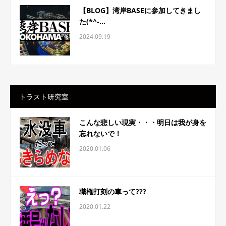
【BLOG】湾岸BASEに参加してきまし
た(*^-...
2024.09.19
トラスト研究室
こんな悲しい現実・・・明日は我が身を
忘れないで！
2020.01.06
職権打刻の車って???
2020.01.22