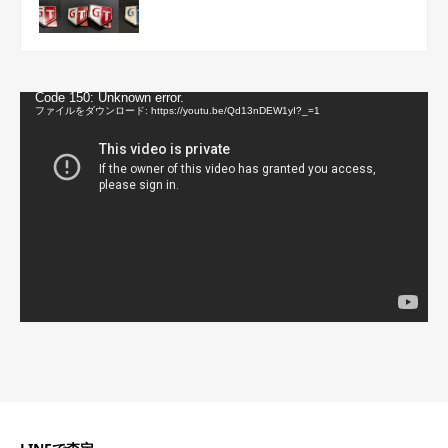
動
Code 150: Unknown error.
画
ファイルをダウンロード: https://youtu.be/Qd13nDEW1yI?_=1
プ
レ
ー
ヤ
ー