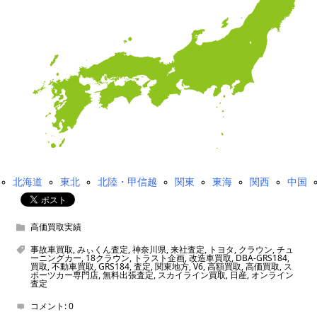
北海道
東北
北陸・甲信越
関東
東海
関西
中国
高価買取実績
事故車買取
,
みぃくん査定
,
神奈川県
,
来社査定
,
トヨタ
,
クラウン
,
チュ
ーニングカー
,
18クラウン
,
トラスト企画
,
改造車買取
,
DBA-GRS184
,
買取
,
不動車買取
,
GRS184
,
査定
,
関東地方
,
V6
,
高額買取
,
高価買取
,
ス
ポーツカー専門店
,
無料出張査定
,
スカイライン買取
,
日産
,
オンライン
査定
コメント:
0