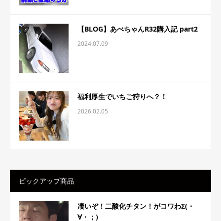
【BLOG】あべちゃんR32購入記 part2
2024.07.09
福利厚生でいちご狩りへ？！
2026.02.05
ピックアップ商品
凄いぞ！二酸化チタン！がコワわΣ(・
∀・；)