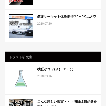
筑波サーキット体験走行(*˘︶˘*).｡.:*♡
2020.07.30
トラスト研究室
検証がコワわΣ(・∀・；)
2018.03.16
こんな悲しい現実・・・明日は我が身を