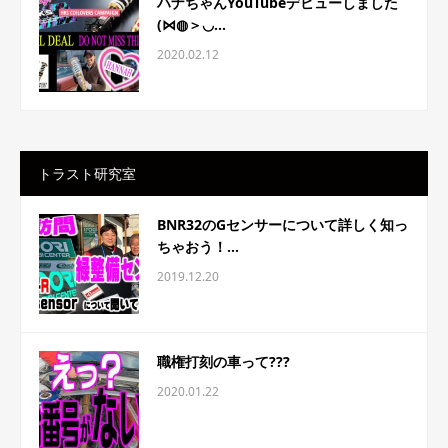
ハナちゃんYouTubeデビューしました
(⋈◍＞◡...
2020.02.12
トラスト研究室
BNR32のGセンサーについて詳しく知っ
ちゃおう！...
2019.12.20
職権打刻の車って???
2020.01.22