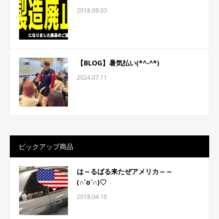
2018.09.03
【BLOG】暑気払い(*^-^*)
2024.07.11
ピックアップ商品
は～るばる来たぜアメリカ～～
(∩˃o˂∩)♡
2018.04.10