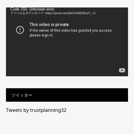
動
Code 150: Unknown error.
画
ファイルをダウンロード: https://youtu.be/Qd13nDEW1yI?_=1
プ
レ
ー
ヤ
ー
ツイッター
Tweets by trustplanning32