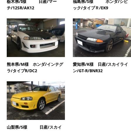
栃木県/I様 日産/マー
福島県/S様 ホンダ/シビ
チ/12SR/AK12
ック/タイプＲ/EK9
熊本県/M様 ホンダ/インテグ
愛知県/K様 日産/スカイライ
ラ/タイプR/DC2
ン/GT-R/BNR32
山梨県/S様 日産/スカイ