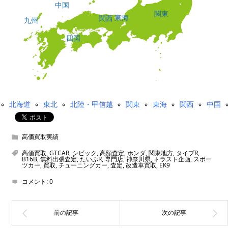
中国
関東
東海
関西
九州
四国
北海道
東北
北陸・甲信越
関東
東海
関西
中国
高価買取実績
高価買取
,
GTCAR
,
シビック
,
高額査定
,
ホンダ
,
関東地方
,
タイプR
,
B16B
,
無料出張査定
,
たいぷR
,
専門店
,
神奈川県
,
トラスト企画
,
スポー
ツカー
,
買取
,
チューニングカー
,
査定
,
改造車買取
,
EK9
コメント:
0