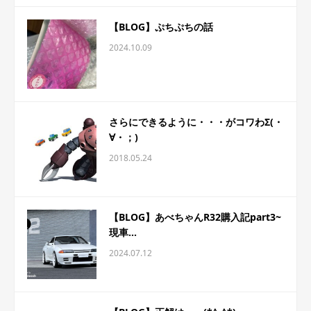
【BLOG】ぷちぷちの話
2024.10.09
さらにできるように・・・がコワわΣ(・
∀・；)
2018.05.24
【BLOG】あべちゃんR32購入記part3~
現車...
2024.07.12