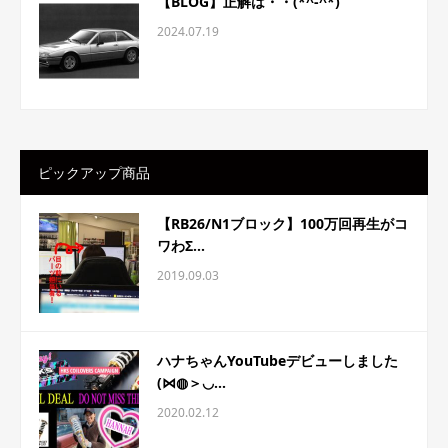
【BLOG】正解は・・(*^-^*)
2024.07.19
ピックアップ商品
【RB26/N1ブロック】100万回再生がコ
ワわΣ...
2019.09.03
ハナちゃんYouTubeデビューしました
(⋈◍＞◡...
2020.02.12