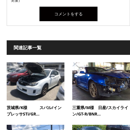
対策）
関連記事一覧
茨城県/K様 スバル/イン
三重県/M様 日産/スカイライ
プレッサSTi/GR...
ン/GT-R/BNR...