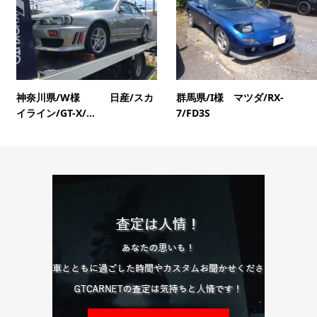
神奈川県/W様 日産/スカ
群馬県/I様 マツダ/RX-
イライン/GT-X/...
7/FD3S