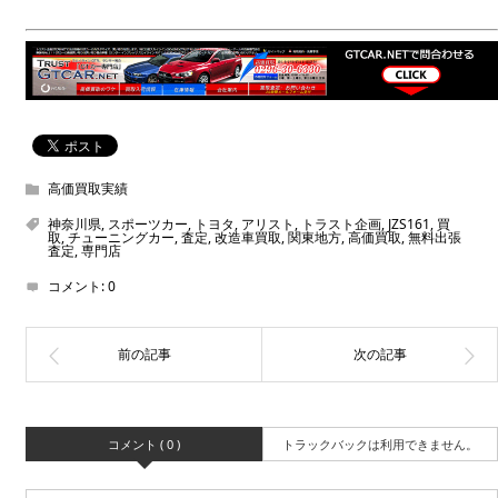
高価買取実績
神奈川県
,
スポーツカー
,
トヨタ
,
アリスト
,
トラスト企画
,
JZS161
,
買
取
,
チューニングカー
,
査定
,
改造車買取
,
関東地方
,
高価買取
,
無料出張
査定
,
専門店
コメント:
0
コメント ( 0 )
トラックバックは利用できません。