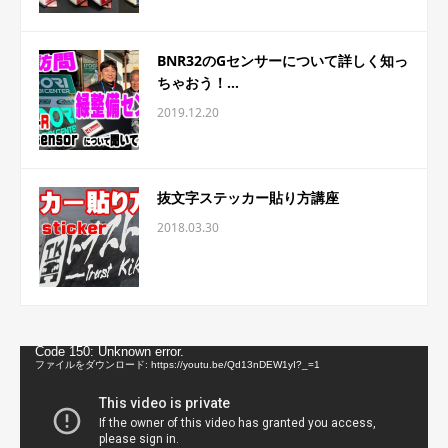
BNR32のGセンサーについて詳しく知っ
ちゃおう！...
2019.12.20
抜文字ステッカー貼り方講座
2018.03.30
動
Code 150: Unknown error.
画
ファイルをダウンロード: https://youtu.be/Qd13nDEW1yI?_=1
プ
レ
ー
ヤ