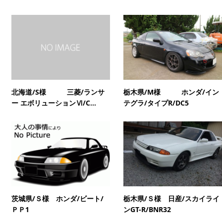
北海道/S様 三菱/ランサ
栃木県/M様 ホンダ/イン
ー エボリューションⅥ/C...
テグラ/タイプR/DC5
茨城県/Ｓ様 ホンダ/ビート/
栃木県/Ｓ様 日産/スカイライ
ＰＰ1
ンGT-R/BNR32