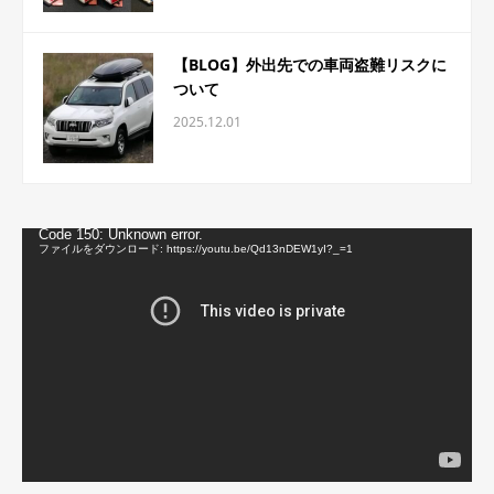
【BLOG】外出先での車両盗難リスクに
ついて
2025.12.01
動
Code 150: Unknown error.
画
ファイルをダウンロード: https://youtu.be/Qd13nDEW1yI?_=1
プ
レ
ー
ヤ
ー