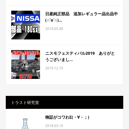
日産純正部品 追加レギュラー品出品中
(∩˃o˂∩)...
2019.05.08
ニスモフェスティバル2019 ありがと
うございまし...
2019.12.10
トラスト研究室
検証がコワわΣ(・∀・；)
2018.03.16