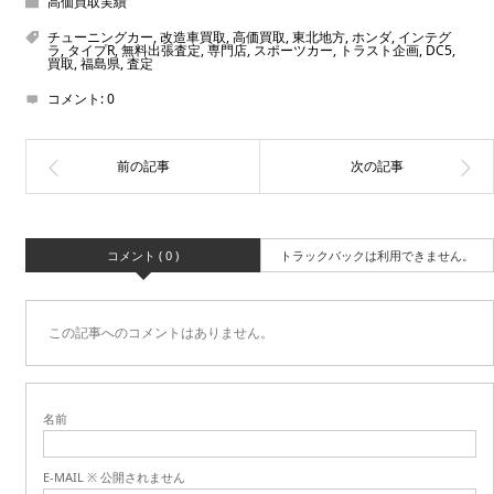
高価買取実績
チューニングカー
,
改造車買取
,
高価買取
,
東北地方
,
ホンダ
,
インテグ
ラ
,
タイプR
,
無料出張査定
,
専門店
,
スポーツカー
,
トラスト企画
,
DC5
,
買取
,
福島県
,
査定
コメント:
0
コメント ( 0 )
トラックバックは利用できません。
この記事へのコメントはありません。
名前
E-MAIL ※ 公開されません