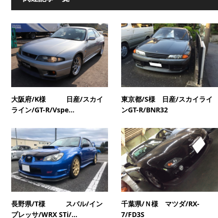
大阪府/K様 日産/スカイ
東京都/S様 日産/スカイライ
ライン/GT-R/Vspe...
ンGT-R/BNR32
長野県/T様 スバル/イン
千葉県/Ｎ様 マツダ/RX-
プレッサ/WRX STi/...
7/FD3S