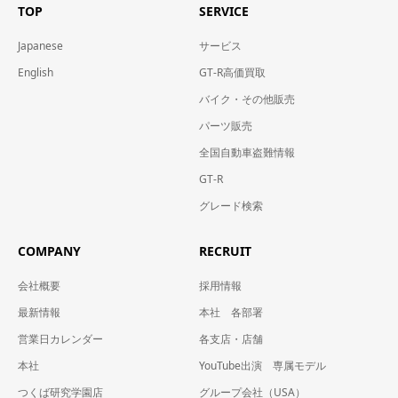
TOP
SERVICE
Japanese
サービス
English
GT-R高価買取
バイク・その他販売
パーツ販売
全国自動車盗難情報
GT-R
グレード検索
COMPANY
RECRUIT
会社概要
採用情報
最新情報
本社 各部署
営業日カレンダー
各支店・店舗
本社
YouTube出演 専属モデル
つくば研究学園店
グループ会社（USA）