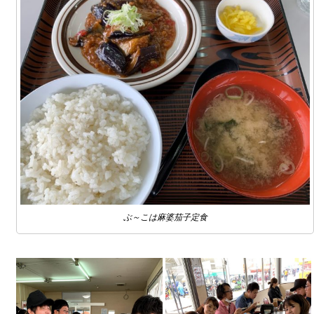
ぶ～こは麻婆茄子定食