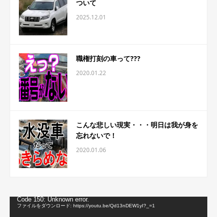
ついて
2025.12.01
職権打刻の車って???
2020.01.22
こんな悲しい現実・・・明日は我が身を
忘れないで！
2020.01.06
動
Code 150: Unknown error.
画
ファイルをダウンロード: https://youtu.be/Qd13nDEW1yI?_=1
プ