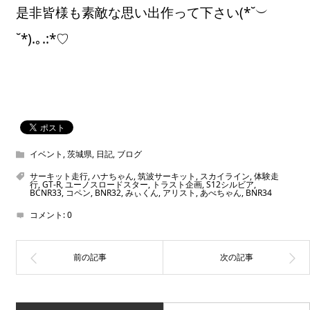
是非皆様も素敵な思い出作って下さい(*˘︶
˘*).｡.:*♡
イベント
,
茨城県
,
日記
,
ブログ
サーキット走行
,
ハナちゃん
,
筑波サーキット
,
スカイライン
,
体験走
行
,
GT-R
,
ユーノスロードスター
,
トラスト企画
,
S12シルビア
,
BCNR33
,
コペン
,
BNR32
,
みぃくん
,
アリスト
,
あべちゃん
,
BNR34
コメント:
0