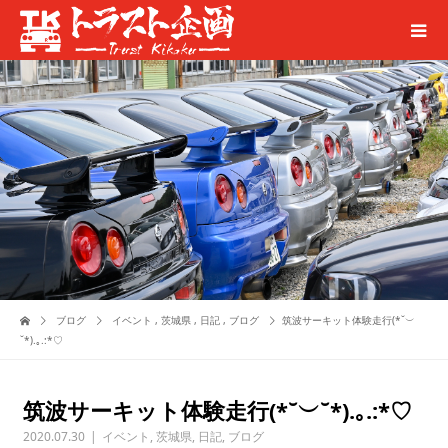
ブログ
イベント
,
茨城県
,
日記
,
ブログ
筑波サーキット体験走行(*˘︶
˘*).｡.:*♡
筑波サーキット体験走行(*˘︶˘*).｡.:*♡
2020.07.30
イベント
,
茨城県
,
日記
,
ブログ