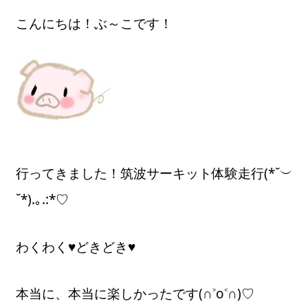
こんにちは！ぶ～こです！
行ってきました！筑波サーキット体験走行(*˘︶
˘*).｡.:*♡
わくわく♥どきどき♥
本当に、本当に楽しかったです(∩˃o˂∩)♡