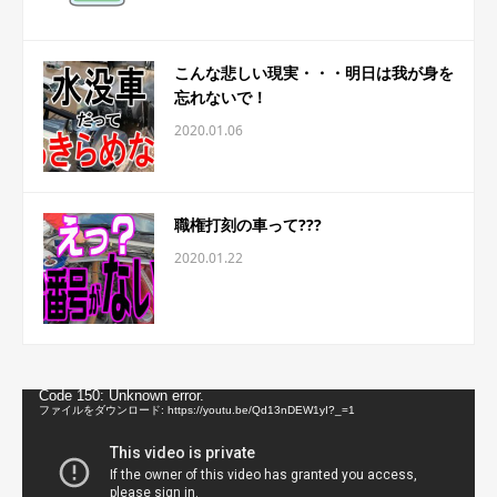
こんな悲しい現実・・・明日は我が身を
忘れないで！
2020.01.06
職権打刻の車って???
2020.01.22
動
Code 150: Unknown error.
画
ファイルをダウンロード: https://youtu.be/Qd13nDEW1yI?_=1
プ
レ
ー
ヤ