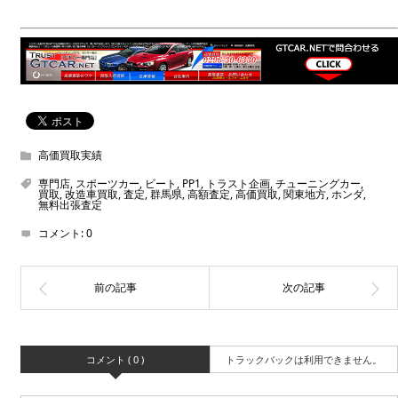
高価買取実績
専門店
,
スポーツカー
,
ビート
,
PP1
,
トラスト企画
,
チューニングカー
,
買取
,
改造車買取
,
査定
,
群馬県
,
高額査定
,
高価買取
,
関東地方
,
ホンダ
,
無料出張査定
コメント:
0
コメント ( 0 )
トラックバックは利用できません。