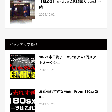
【BLOG】あべちゃんR32購入 part5 ～
納...
2024.10.02
ピックアップ商品
10/21本日終了 ヤフオク★1円スター
トオークシ...
2018.10.21
最近売れすぎな商品 From 180sx Σ(ﾟ
ﾛ...
2019.05.23