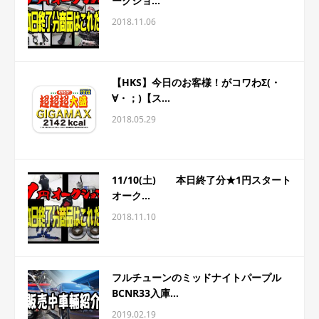
ークショ...
2018.11.06
【HKS】今日のお客様！がコワわΣ(・
∀・；)【ス...
2018.05.29
11/10(土) 本日終了分★1円スタート
オーク...
2018.11.10
フルチューンのミッドナイトパープル
BCNR33入庫...
2019.02.19