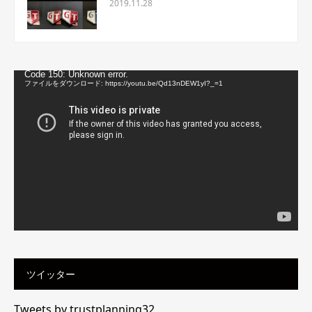
2019.11.28
動
Code 150: Unknown error.
画
ファイルをダウンロード: https://youtu.be/Qd13nDEW1yI?_=1
プ
レ
ー
ヤ
ー
ツイッター
Tweets by trustplanning32