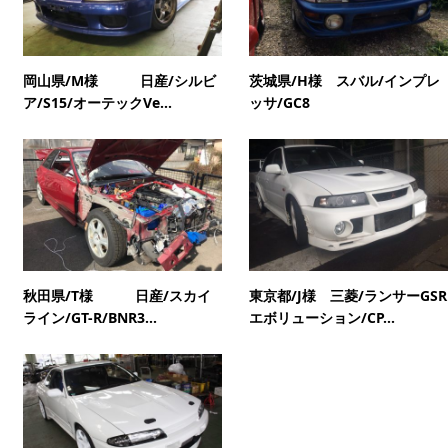
岡山県/M様 日産/シルビ
茨城県/H様 スバル/インプレ
ア/S15/オーテックVe...
ッサ/GC8
秋田県/T様 日産/スカイ
東京都/J様 三菱/ランサーGSR
ライン/GT-R/BNR3...
エボリューション/CP...