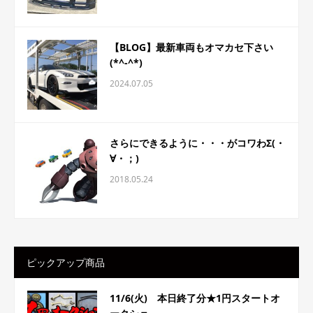
【BLOG】最新車両もオマカセ下さい
(*^-^*)
2024.07.05
さらにできるように・・・がコワわΣ(・
∀・；)
2018.05.24
ピックアップ商品
11/6(火) 本日終了分★1円スタートオ