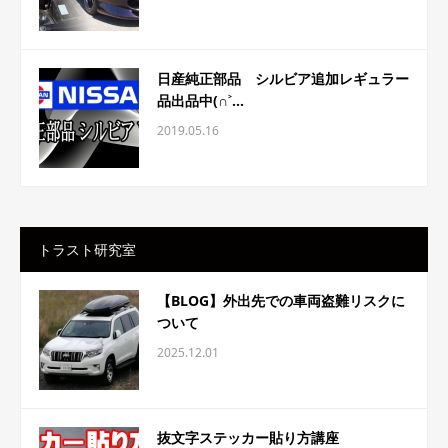
日産純正部品 シルビア追加レギュラー
品出品中(∩˃...
2019.05.16
トラスト研究室
【BLOG】外出先での車両盗難リスクに
ついて
2025.12.01
抜文字ステッカー貼り方講座