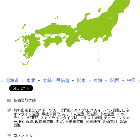
北海道
東北
北陸・甲信越
関東
東海
関西
中国
高価買取実績
無料出張査定
,
スポーツカー専門店
,
タイプM
,
スカイライン買取
,
日産
,
オンライン査定
,
事故車買取
,
みぃくん査定
,
茨城県
,
来社査定
,
スカイ
ライン
,
HCR32
,
スカイラインタイプM
,
トラスト企画
,
チューニングカ
ー
,
RB
,
買取
,
改造車買取
,
査定
,
不動車買取
,
関東地方
,
高価買取
,
高額
買取
コメント:
0