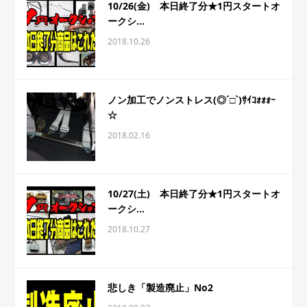
10/26(金) 本日終了分★1円スタートオ
ークシ...
2018.10.26
ノン加工でノンストレス(◎´□`)ｻｲｺｫｫｫｰ
☆
2018.02.16
10/27(土) 本日終了分★1円スタートオ
ークシ...
2018.10.27
悲しき「製造廃止」No2