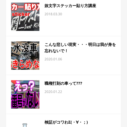
抜文字ステッカー貼り方講座
2018.03.30
こんな悲しい現実・・・明日は我が身を
忘れないで！
2020.01.06
職権打刻の車って???
2020.01.22
検証がコワわΣ(・∀・；)