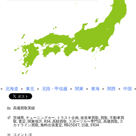
北海道
東北
北陸・甲信越
関東
東海
関西
中国
高価買取実績
茨城県
,
チューニングカー
,
トラスト企画
,
改造車買取
,
買取
,
不動車買
取
,
査定
,
関東地方
,
R34
,
高額買取
,
スポーツカー専門店
,
高価買取
,
ス
カイライン買取
,
無料出張査定
,
RB25DET
,
日産
,
ER34
コメント:
0