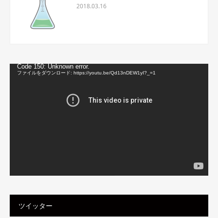
2018.03.16
動
Code 150: Unknown error.
画
ファイルをダウンロード: https://youtu.be/Qd13nDEW1yI?_=1
プ
レ
ー
ヤ
ー
ツイッター