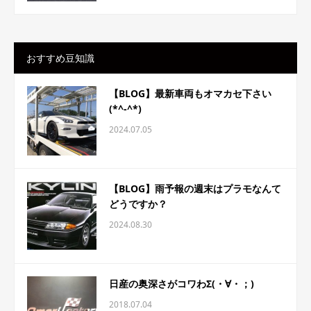
おすすめ豆知識
【BLOG】最新車両もオマカセ下さい
(*^-^*)
2024.07.05
【BLOG】雨予報の週末はプラモなんて
どうですか？
2024.08.30
日産の奥深さがコワわΣ(・∀・；)
2018.07.04