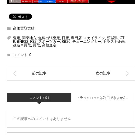
高価買取実績
査定
,
関東地方
,
無料出張査定
,
日産
,
専門店
,
スカイライン
,
茨城県
,
GT-
R
,
BNR32
,
R32
,
スポーツカー
,
RB26
,
チューニングカー
,
トラスト企画
,
改造車買取
,
買取
,
高額査定
コメント:
0
コメント ( 0 )
トラックバックは利用できません。
この記事へのコメントはありません。