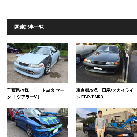
関連記事一覧
千葉県/Y様 トヨタ マー
東京都/S様 日産/スカイライ
クⅡ ツアラーV J...
ンGT-R/BNR3...