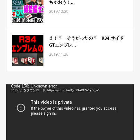
ちゃおう！...
2019.12.20
え！？ そうだったの？ R34 サイド
GTエンブレ...
2019.11.28
動
Code 150: Unknown error.
画
ファイルをダウンロード: https://youtu.be/Qd13nDEW1yI?_=1
プ
レ
ー
ヤ
ー