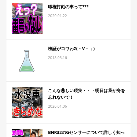
職権打刻の車って???
2020.01.22
検証がコワわΣ(・∀・；)
2018.03.16
こんな悲しい現実・・・明日は我が身を
忘れないで！
2020.01.06
BNR32のGセンサーについて詳しく知っ