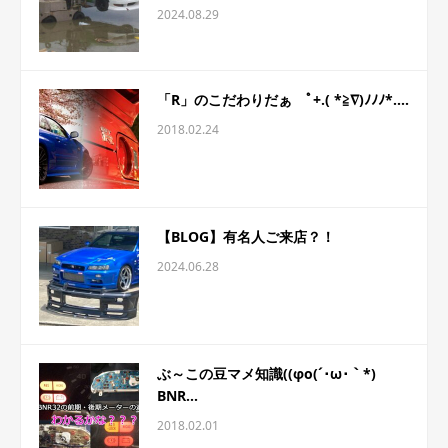
2024.08.29
「R」のこだわりだぁ ﾟ+.( *≧∇)ﾉﾉﾉ*....
2018.02.24
【BLOG】有名人ご来店？！
2024.06.28
ぶ～この豆マメ知識((φo(´･ω･｀*)
BNR...
2018.02.01