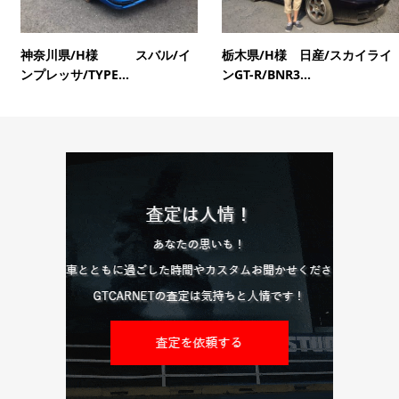
神奈川県/H様 スバル/イ
栃木県/H様 日産/スカイライ
ンプレッサ/TYPE...
ンGT-R/BNR3...