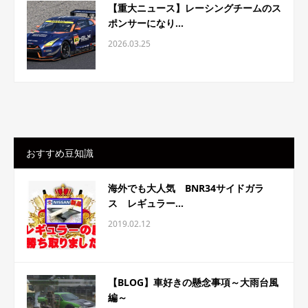
【重大ニュース】レーシングチームのス
ポンサーになり...
2026.03.25
おすすめ豆知識
海外でも大人気 BNR34サイドガラ
ス レギュラー...
2019.02.12
【BLOG】車好きの懸念事項～大雨台風
編～