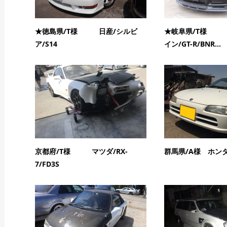
★徳島県/T様 日産/シルビ
★岐阜県/T様 
ア/S14
イン/GT-R/BNR...
京都府/T様 マツダ/RX-
群馬県/A様 ホンダ
7/FD3S