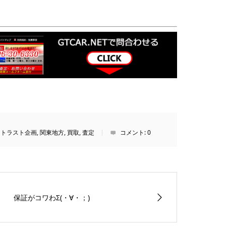
,
トラスト企画
,
関東地方
,
買取
,
査定
コメント:
0
保証がコワわΣ(・∀・；)