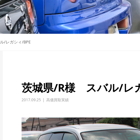
ル/レガシィ/BPE
茨城県/R様 スバル/レ
2017.09.25
高価買取実績