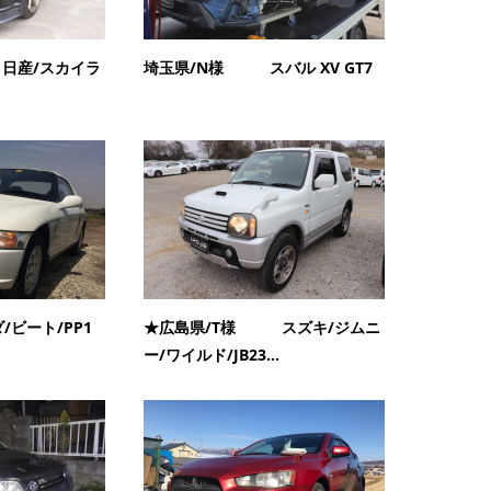
日産/スカイラ
埼玉県/N様 スバル XV GT7
/ビート/PP1
★広島県/T様 スズキ/ジムニ
ー/ワイルド/JB23...