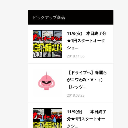
ピックアップ商品
11/6(火) 本日終了分
★1円スタートオーク
ショ...
2018.11.06
【ドライブへ】春麗ら
がコワわΣ(・∀・；)
【レッツ...
2018.03.23
11/9(金) 本日終了
分★1円スタートオー
クシ...