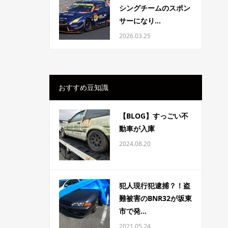
シングチームのスポン
サーになり...
2026.03.25
おすすめ豆知識
【BLOG】すっごい不
動車が入庫
2024.08.20
犯人現行犯逮捕？！盗
難被害のBNR32が坂東
市で発...
2021.05.24