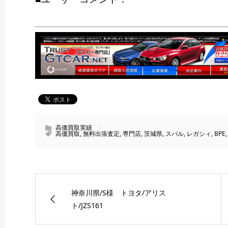
高価買取実績
高価買取
,
無料出張査定
,
専門店
,
茨城県
,
スバル
,
レガシィ
,
BPE
神奈川県/S様 トヨタ/アリス
ト/JZS161