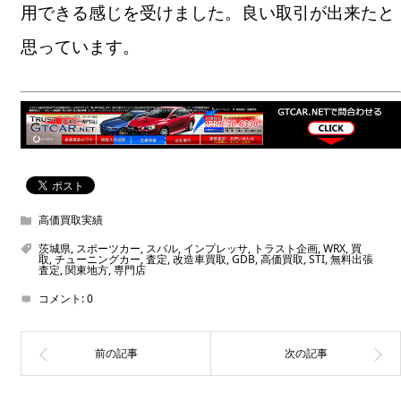
用できる感じを受けました。良い取引が出来たと
思っています。
高価買取実績
茨城県
,
スポーツカー
,
スバル
,
インプレッサ
,
トラスト企画
,
WRX
,
買
取
,
チューニングカー
,
査定
,
改造車買取
,
GDB
,
高価買取
,
STI
,
無料出張
査定
,
関東地方
,
専門店
コメント:
0