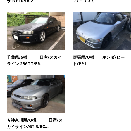
ラTYPER/DC2
７/ＦＤ３Ｓ
千葉県/S様 日産/スカイ
群馬県/O様 ホンダ/ビー
ライン 25GT-T/ER...
ト/PP1
★神奈川県/O様 日産/ス
カイライン/GT-R/BC...