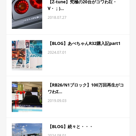
【Z-tune】究極の20台がコワわΣ(・
∀・；)...
2018.07.27
【BLOG】あべちゃんR32購入記part1
2024.07.01
【RB26/N1ブロック】100万回再生がコ
ワわΣ...
2019.09.03
【BLOG】続々と・・・
2024.08.01