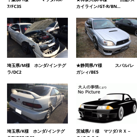
7/FC3S
カイライン/GT-R/BN...
埼玉県/M様 ホンダ/インテグ
★静岡県/Y様 スバル/レ
ラ/DC2
ガシィ/BE5
埼玉県/K様 ホンダ/インテグ
茨城県/Ｉ様 マツダ/ＲＸ－