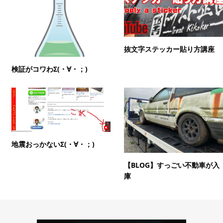
抜文字ステッカー貼り方講座
検証がコワわΣ(・∀・；)
地震おっかないΣ(・∀・；)
【BLOG】すっごい不動車が入
庫