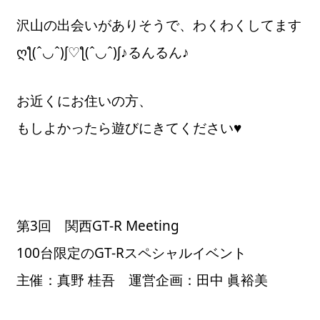
沢山の出会いがありそうで、わくわくしてます
ღƪ(ˆ◡ˆ)ʃ♡ƪ(ˆ◡ˆ)ʃ♪るんるん♪
お近くにお住いの方、
もしよかったら遊びにきてください♥
第3回 関西GT-R Meeting
100台限定のGT-Rスペシャルイベント
主催：真野 桂吾 運営企画：田中 眞裕美