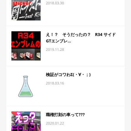
2018.03.30
え！？ そうだったの？ R34 サイド
GTエンブレ...
2019.11.28
検証がコワわΣ(・∀・；)
2018.03.16
職権打刻の車って???
2020.01.22