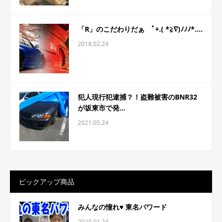
「R」のこだわりだぁ ﾟ+.( *≧∇)ﾉﾉﾉ*....
2018.02.24
犯人現行犯逮捕？！盗難被害のBNR32
が坂東市で発...
2021.05.24
ピックアップ商品
みんなの憧れ♥ 東名パワード
2020.01.24