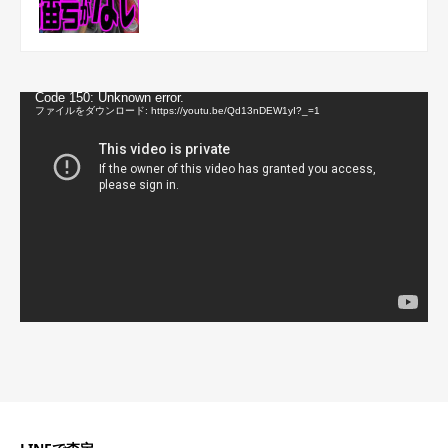
動
Code 150: Unknown error.
画
ファイルをダウンロード: https://youtu.be/Qd13nDEW1yI?_=1
プ
レ
ー
ヤ
ー