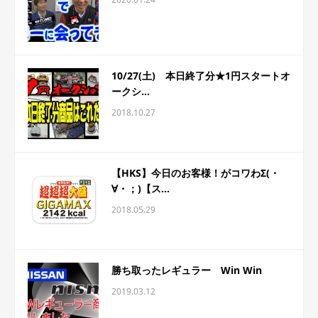
10/27(土) 本日終了分★1円スタートオ
ークシ...
2018.10.27
【HKS】今日のお客様！がコワわΣ(・
∀・；)【ス...
2018.05.29
勝ち取ったレギュラー Win Win
2019.03.12