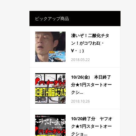
ピックアップ商品
凄いぞ！二酸化チタ
ン！がコワわΣ(・
∀・；)
2018.05.22
10/26(金) 本日終了
分★1円スタートオー
クシ...
2018.10.26
10/20終了分 ヤフオ
ク★1円スタートオー
クショ...