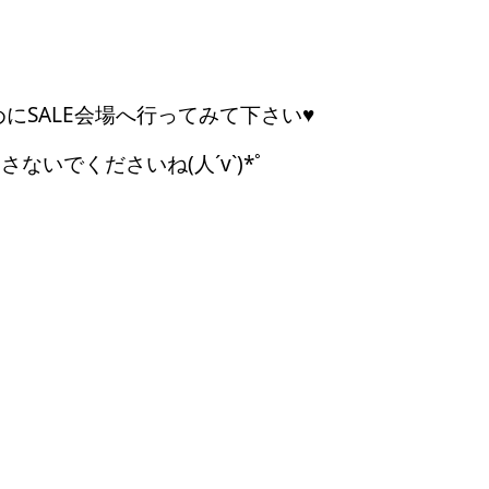
にSALE会場へ行ってみて下さい♥
いでくださいね(人´v`)*ﾟ