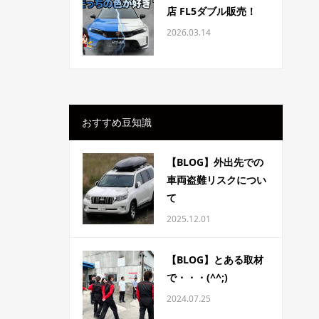
店 FL5ダブル販売！
2026.03.14
おすすめ豆知識
【BLOG】外出先での
車両盗難リスクについ
て
2025.12.01
【BLOG】とある取材
で・・・(^^;)
2024.07.25