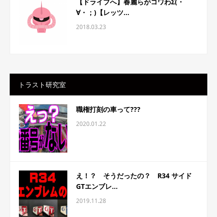
【ドライブへ】春麗らがコワわΣ(・
∀・；)【レッツ...
2018.03.23
トラスト研究室
職権打刻の車って???
2020.01.22
え！？ そうだったの？ R34 サイド
GTエンブレ...
2019.11.28