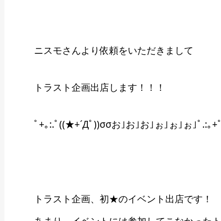
ニスモさんより依頼をいただきまして
トラスト企画出店します！！！
ﾟ+｡:.ﾟ((★+´Дﾟ))σσお｣お｣お｣ぉ｣ぉ｣ぉ｣ﾟ.:｡+
トラスト企画、初★のイベント出店です！