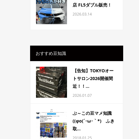
店 FL5ダブル販売！
2026.03.14
おすすめ豆知識
【告知】TOKYOオー
トサロン2026開催間
近！！...
2026.01.07
ぶ～この豆マメ知識
((φo(´･ω･｀*) ふき
取...
2018.01.25