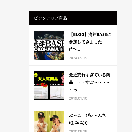
ピックアップ商品
【BLOG】湾岸BASEに
参加してきました
(*^-...
2024.09.19
最近売れすぎている商
品・・・すご～～～～
～っ
2019.01.10
ぶ～こ ぴぃ～んち
(((;ꏿöꏿ;)))
2020.08.28