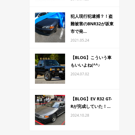
犯人現行犯逮捕？！盗
難被害のBNR32が坂東
市で発...
2021.05.24
【BLOG】こういう車
もいいよね(^^♪
2024.07.02
【BLOG】EV R32 GT-
Rが完成していた！...
2024.10.28