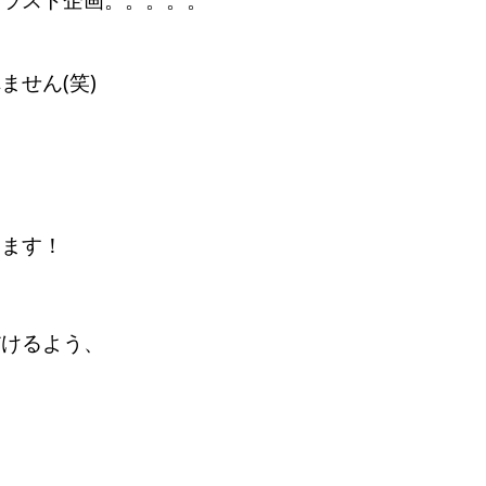
トラスト企画。。。。。
せん(笑)
きます！
だけるよう、