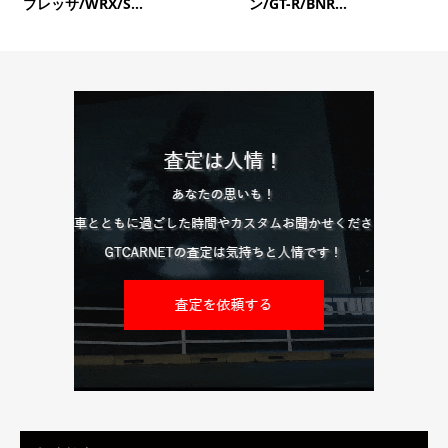
プレッサ/WRX/S...
ン/GT-R/BNR...