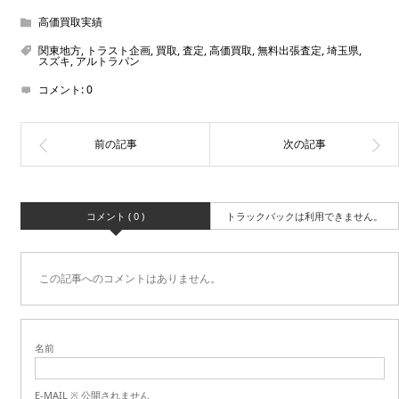
高価買取実績
関東地方
,
トラスト企画
,
買取
,
査定
,
高価買取
,
無料出張査定
,
埼玉県
,
スズキ
,
アルトラパン
コメント:
0
コメント ( 0 )
トラックバックは利用できません。
この記事へのコメントはありません。
名前
E-MAIL ※ 公開されません