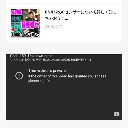
BNR32のGセンサーについて詳しく知っ
ちゃおう！...
2019.12.20
動
Code 150: Unknown error.
画
ファイルをダウンロード: https://youtu.be/Qd13nDEW1yI?_=1
プ
レ
ー
ヤ
ー