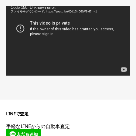
動
Code 150: Unknown error.
画
ファイルをダウンロード: https://youtu.be/Qd13nDEW1yI?_=1
プ
レ
ー
ヤ
ー
LINEで査定
手軽なLINEからの自動車査定