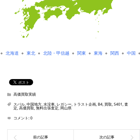
北海道
東北
北陸・甲信越
関東
東海
関西
中国
高価買取実績
スバル
,
中国地方
,
水没車
,
レガシー
,
トラスト企画
,
B4
,
買取
,
S401
,
査
定
,
高価買取
,
無料出張査定
,
岡山県
コメント:
0