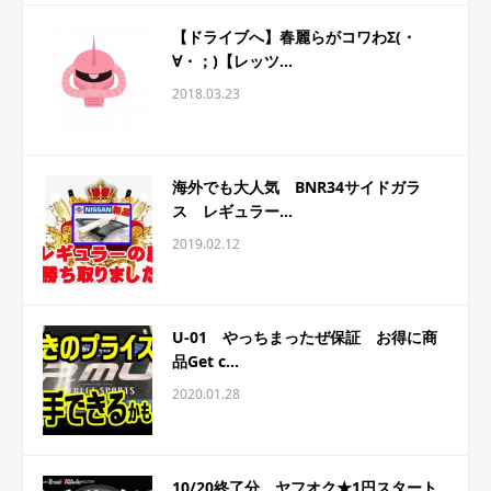
【ドライブへ】春麗らがコワわΣ(・
∀・；)【レッツ...
2018.03.23
海外でも大人気 BNR34サイドガラ
ス レギュラー...
2019.02.12
U-01 やっちまったぜ保証 お得に商
品Get c...
2020.01.28
10/20終了分 ヤフオク★1円スタート