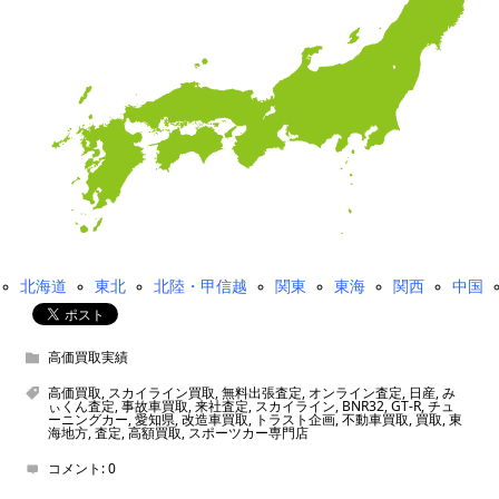
北海道
東北
北陸・甲信越
関東
東海
関西
中国
高価買取実績
高価買取
,
スカイライン買取
,
無料出張査定
,
オンライン査定
,
日産
,
み
ぃくん査定
,
事故車買取
,
来社査定
,
スカイライン
,
BNR32
,
GT-R
,
チュ
ーニングカー
,
愛知県
,
改造車買取
,
トラスト企画
,
不動車買取
,
買取
,
東
海地方
,
査定
,
高額買取
,
スポーツカー専門店
コメント:
0