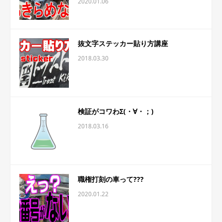
2020.01.06
抜文字ステッカー貼り方講座
2018.03.30
検証がコワわΣ(・∀・；)
2018.03.16
職権打刻の車って???
2020.01.22