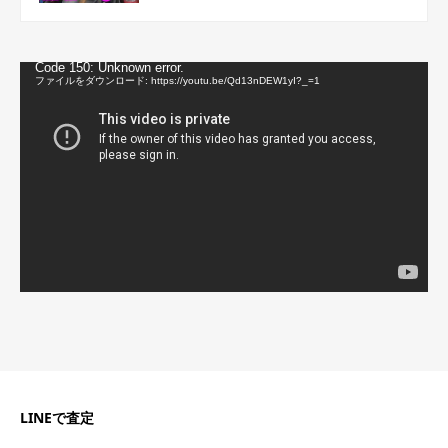
動
Code 150: Unknown error.
画
ファイルをダウンロード: https://youtu.be/Qd13nDEW1yI?_=1
プ
レ
ー
ヤ
ー
LINEで査定