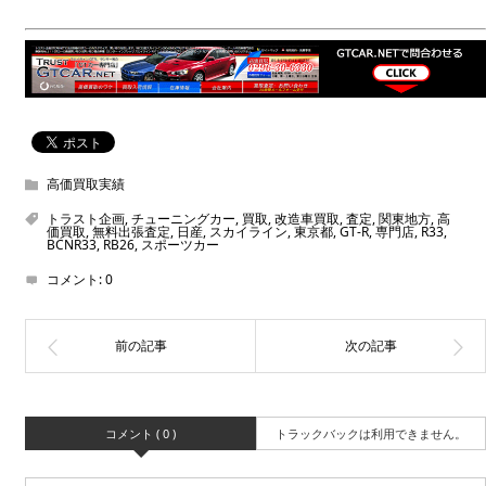
高価買取実績
トラスト企画
,
チューニングカー
,
買取
,
改造車買取
,
査定
,
関東地方
,
高
価買取
,
無料出張査定
,
日産
,
スカイライン
,
東京都
,
GT-R
,
専門店
,
R33
,
BCNR33
,
RB26
,
スポーツカー
コメント:
0
コメント ( 0 )
トラックバックは利用できません。