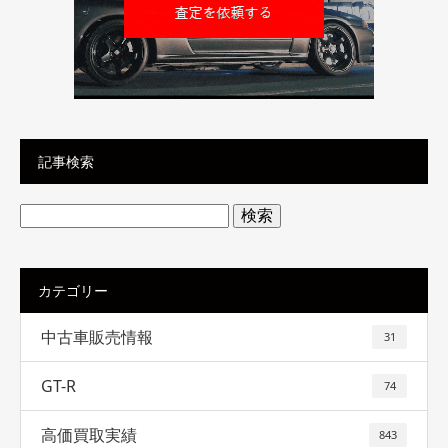
記事検索
検
索:
カテゴリー
中古車販売情報
31
GT-R
74
高価買取実績
843