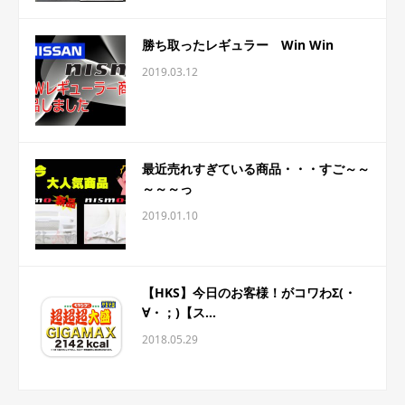
勝ち取ったレギュラー Win Win
2019.03.12
最近売れすぎている商品・・・すご～～
～～～っ
2019.01.10
【HKS】今日のお客様！がコワわΣ(・
∀・；)【ス...
2018.05.29