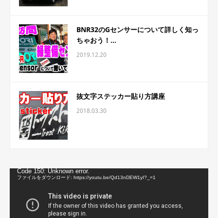
BNR32のGセンサーについて詳しく知っ
ちゃおう！...
2019.12.20
抜文字ステッカー貼り方講座
2018.03.30
動
Code 150: Unknown error.
画
ファイルをダウンロード: https://youtu.be/Qd13nDEW1yI?_=1
プ
レ
ー
ヤ