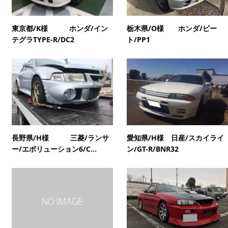
東京都/K様 ホンダ/イン
栃木県/O様 ホンダ/ビー
テグラTYPE-R/DC2
ト/PP1
長野県/H様 三菱/ランサ
愛知県/H様 日産/スカイライ
ー/エボリューション6/C...
ン/GT-R/BNR32