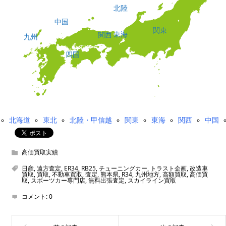
北陸
中国
関東
東海
関西
九州
四国
北海道
東北
北陸・甲信越
関東
東海
関西
中国
高価買取実績
日産
,
遠方査定
,
ER34
,
RB25
,
チューニングカー
,
トラスト企画
,
改造車
買取
,
買取
,
不動車買取
,
査定
,
熊本県
,
R34
,
九州地方
,
高額買取
,
高価買
取
,
スポーツカー専門店
,
無料出張査定
,
スカイライン買取
コメント:
0