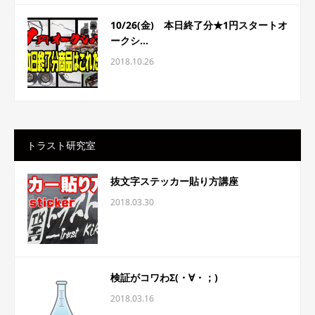
10/26(金) 本日終了分★1円スタートオ
ークシ...
2018.10.26
トラスト研究室
抜文字ステッカー貼り方講座
2018.03.30
検証がコワわΣ(・∀・；)
2018.03.16