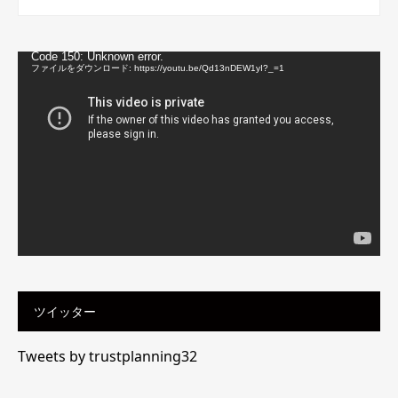
動
Code 150: Unknown error.
画
ファイルをダウンロード: https://youtu.be/Qd13nDEW1yI?_=1
プ
レ
ー
ヤ
ー
ツイッター
Tweets by trustplanning32