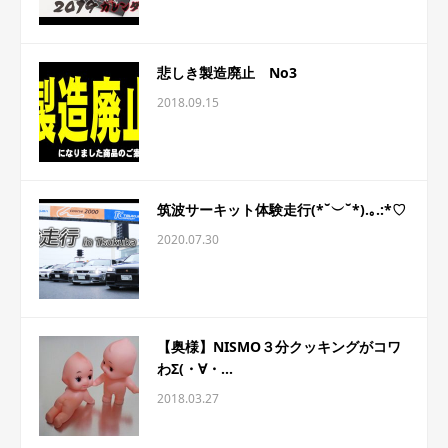
悲しき製造廃止 No3
2018.09.15
筑波サーキット体験走行(*˘︶˘*).｡.:*♡
2020.07.30
【奥様】NISMO３分クッキングがコワ
わΣ(・∀・...
2018.03.27