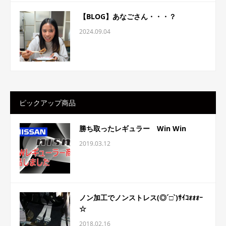
【BLOG】あなごさん・・・？
2024.09.04
ピックアップ商品
勝ち取ったレギュラー Win Win
2019.03.12
ノン加工でノンストレス(◎´□`)ｻｲｺｫｫｫｰ
☆
2018.02.16