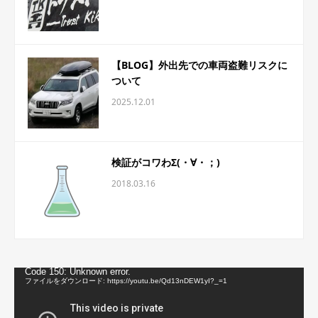
【BLOG】外出先での車両盗難リスクに
ついて
2025.12.01
検証がコワわΣ(・∀・；)
2018.03.16
動
Code 150: Unknown error.
画
ファイルをダウンロード: https://youtu.be/Qd13nDEW1yI?_=1
プ
レ
ー