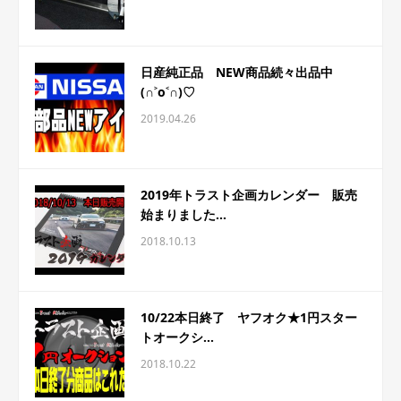
日産純正品 NEW商品続々出品中
(∩˃o˂∩)♡
2019.04.26
2019年トラスト企画カレンダー 販売
始まりました...
2018.10.13
10/22本日終了 ヤフオク★1円スター
トオークシ...
2018.10.22