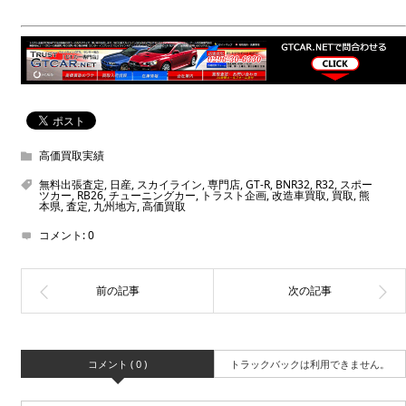
高価買取実績
無料出張査定
,
日産
,
スカイライン
,
専門店
,
GT-R
,
BNR32
,
R32
,
スポー
ツカー
,
RB26
,
チューニングカー
,
トラスト企画
,
改造車買取
,
買取
,
熊
本県
,
査定
,
九州地方
,
高価買取
コメント:
0
コメント ( 0 )
トラックバックは利用できません。