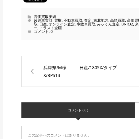
高価買取実績
改造車買取
,
買取
,
不動車買取
,
査定
,
東北地方
,
高額買取
,
高価買
取
,
日産
,
オンライン査定
,
事故車買取
,
みぃくん査定
,
BNR32
,
来
ー
,
トラスト企画
コメント:
0
兵庫県/M様 日産/180SX/タイプ
X/RPS13
コメント ( 0 )
この記事へのコメントはありません。