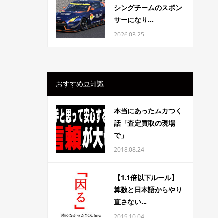
シングチームのスポン
サーになり...
2026.03.25
おすすめ豆知識
本当にあったムカつく
話「査定買取の現場
で」
2018.08.24
【1.1倍以下ルール】
算数と日本語からやり
直さない...
2019.10.04