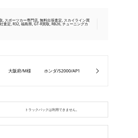
取
,
スポーツカー専門店
,
無料出張査定
,
スカイライン買
社査定
,
R32
,
福島県
,
GT-R買取
,
RB26
,
チューニングカ
大阪府/M様 ホンダ/S2000/AP1
トラックバックは利用できません。