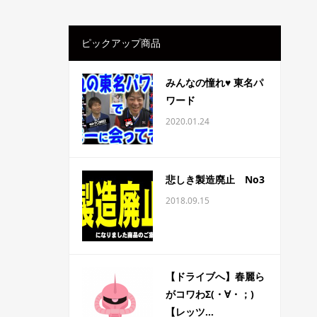
ピックアップ商品
みんなの憧れ♥ 東名パ
ワード
2020.01.24
悲しき製造廃止 No3
2018.09.15
【ドライブへ】春麗ら
がコワわΣ(・∀・；)
【レッツ...