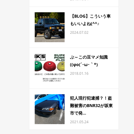
【BLOG】こういう車
もいいよね(^^♪
2024.07.02
ぶ～この豆マメ知識
((φo(´･ω･｀*)
2018.01.16
犯人現行犯逮捕？！盗
難被害のBNR32が坂東
市で発...
2021.05.24