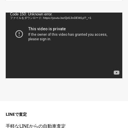
動
Code 150: Unknown error.
画
ファイルをダウンロード: https://youtu.be/Qd13nDEW1yI?_=1
プ
レ
ー
ヤ
ー
LINEで査定
手軽なLINEからの自動車査定