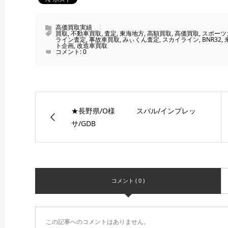
高価買取実績
買取
,
不動車買取
,
査定
,
東海地方
,
高額買取
,
高価買取
,
スポーツ
ライン査定
,
事故車買取
,
みぃくん査定
,
スカイライン
,
BNR32
,
ト企画
,
改造車買取
コメント:
0
★長野県/O様 スバル/インプレッ
サ/GDB
コメント ( 0 )
この記事へのコメントはありません。