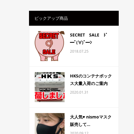
ピックアップ商品
SECRET SALE ﾄﾞ
━ﾟ(∀)ﾟ━ﾝ
2018.07.25
HKSのコンテナボック
ス大量入荷のご案内
2020.01.31
大人気♥ nismoマスク
販売して...
2020.09.12