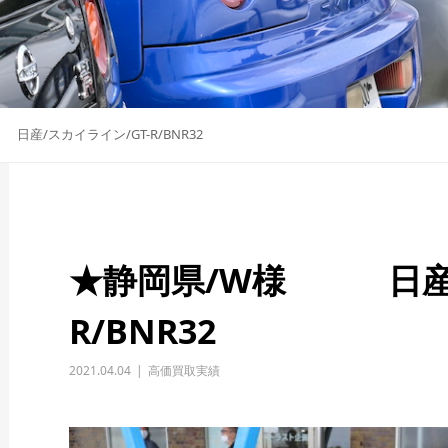
産/スカイライン/GT-R/BNR32
★静岡県/W様 日産/
R/BNR32
2021.04.04
高価買取実績