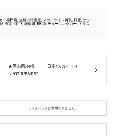
カー専門店
,
無料出張査定
,
スカイライン買取
,
日産
,
オン
来社査定
,
GT-R
,
静岡県
,
RB26
,
チューニングカー
,
トラス
★岡山県/N様 日産/スカイライ
ン/GT-R/BNR32
トラックバックは利用できません。