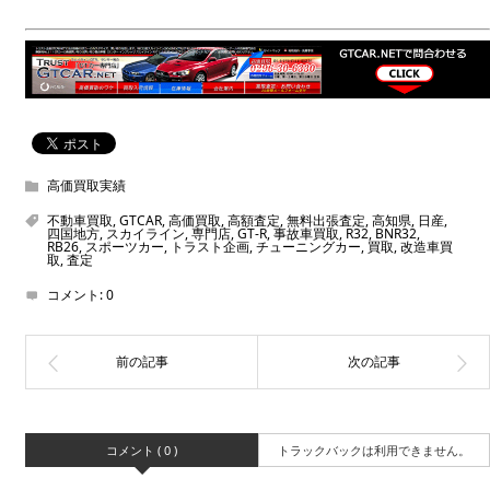
高価買取実績
不動車買取
,
GTCAR
,
高価買取
,
高額査定
,
無料出張査定
,
高知県
,
日産
,
四国地方
,
スカイライン
,
専門店
,
GT-R
,
事故車買取
,
R32
,
BNR32
,
RB26
,
スポーツカー
,
トラスト企画
,
チューニングカー
,
買取
,
改造車買
取
,
査定
コメント:
0
コメント ( 0 )
トラックバックは利用できません。