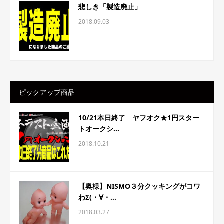
悲しき「製造廃止」
2018.09.03
ピックアップ商品
10/21本日終了 ヤフオク★1円スター
トオークシ...
2018.10.21
【奥様】NISMO３分クッキングがコワ
わΣ(・∀・...
2018.03.27