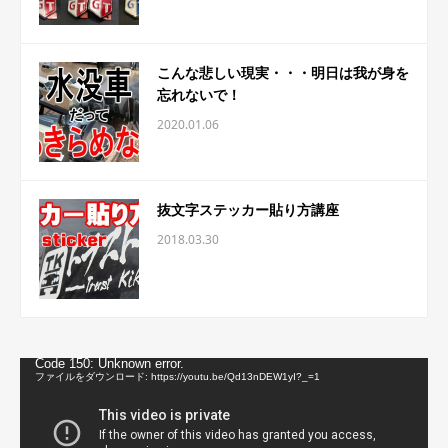
こんな悲しい現実・・・明日は我が身を
忘れないで！
2020.01.06
抜文字ステッカー貼り方講座
2018.03.30
動
Code 150: Unknown error.
画
ファイルをダウンロード: https://youtu.be/Qd13nDEW1yI?_=1
プ
レ
ー
ヤ