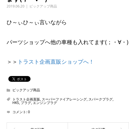
2019.06.20
ピックアップ商品
ひ～ぃひ～ぃ言いながら
パーツショップへ他の車種も入れてます(；・∀・)
＞＞
トラスト企画直販ショップへ！
ピックアップ商品
トラスト企画直販
,
スーパーファイアレーシング
,
スパークプラグ
,
HKS
,
プラグ
,
エンジンプラグ
コメント:
0