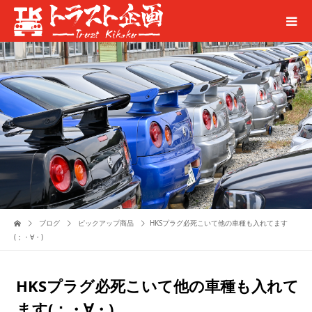
ブログ
ピックアップ商品
HKSプラグ必死こいて他の車種も入れてます
(；・∀・)
HKSプラグ必死こいて他の車種も入れて
ます(；・∀・)