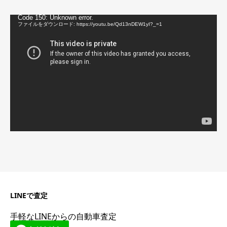
動
Code 150: Unknown error.
画
ファイルをダウンロード: https://youtu.be/Qd13nDEW1yI?_=1
プ
レ
ー
ヤ
ー
LINEで査定
手軽なLINEからの自動車査定