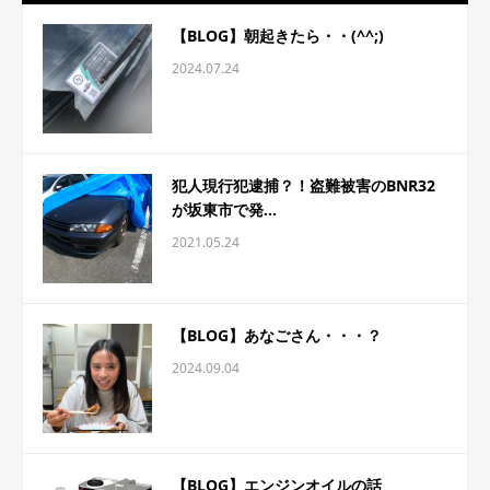
【BLOG】朝起きたら・・(^^;)
2024.07.24
犯人現行犯逮捕？！盗難被害のBNR32
が坂東市で発...
2021.05.24
【BLOG】あなごさん・・・？
2024.09.04
【BLOG】エンジンオイルの話