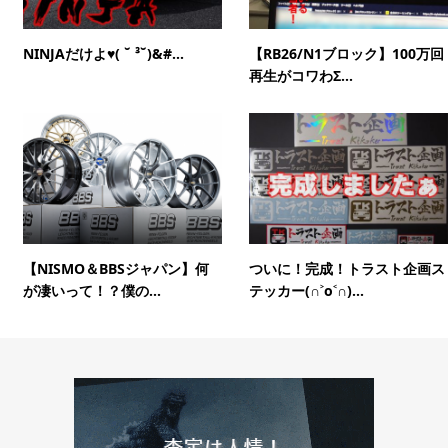
NINJAだけよ♥( ˘ ³˘)&#...
【RB26/N1ブロック】100万回
再生がコワわΣ...
【NISMO＆BBSジャパン】何
ついに！完成！トラスト企画ス
が凄いって！？僕の...
テッカー(∩˃o˂∩)...