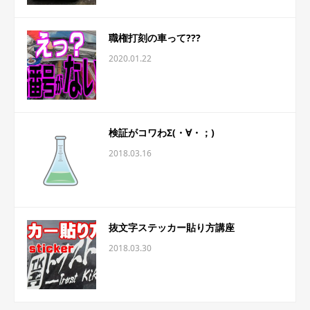
職権打刻の車って???
2020.01.22
検証がコワわΣ(・∀・；)
2018.03.16
抜文字ステッカー貼り方講座
2018.03.30