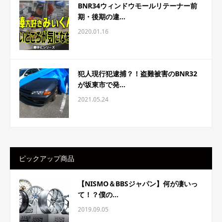
BNR34ウィンドウモールリテーナー前
期・後期の違...
2020.01.16
犯人現行犯逮捕？！盗難被害のBNR32
が坂東市で発...
2021.05.24
ピックアップ商品
【NISMO＆BBSジャパン】何が凄いっ
て！？僕の...
2019.09.05