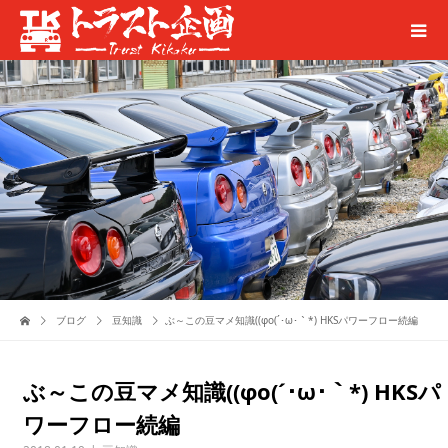
ブログ
豆知識
ぶ～この豆マメ知識((φo(´･ω･｀*) HKSパワーフロー続編
ぶ～この豆マメ知識((φo(´･ω･｀*) HKSパ
ワーフロー続編