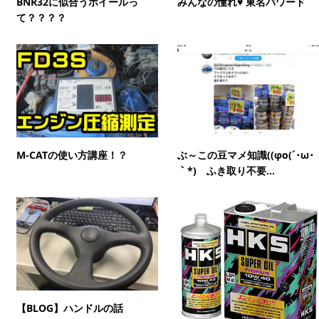
BNR32に似合うホイールっ
みんなの憧れ♥ 東名パワード
て？？？？
M-CATの使い方講座！？
ぶ～この豆マメ知識((φo(´･ω･
｀*) ふき取り不要...
【BLOG】ハンドルの話