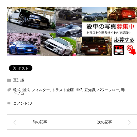
豆知識
乾式
,
湿式
,
フィルター
,
トラスト企画
,
HKS
,
豆知識
,
パワーフロー
,
毒
キノコ
コメント:
0