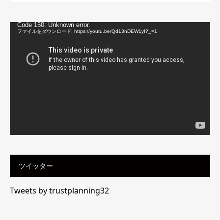
動
Code 150: Unknown error.
画
ファイルをダウンロード: https://youtu.be/Qd13nDEW1yI?_=1
プ
レ
ー
ヤ
ー
ツイッター
Tweets by trustplanning32