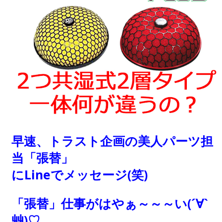
早速、トラスト企画の美人パーツ担
当「張替」
にLineでメッセージ(笑)
「張替」仕事がはやぁ～～～い(´∀`
艸)♡