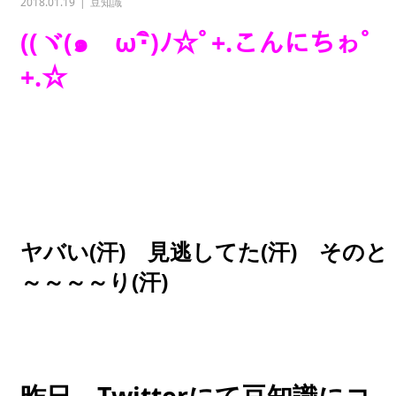
2018.01.19
豆知識
((ヾ(๑ゝω･ิ)ﾉ☆ﾟ+.こんにちゎﾟ
+.☆
ヤバい(汗) 見逃してた(汗) そのと
～～～～り(汗)
昨日、Twitterにて豆知識にコ