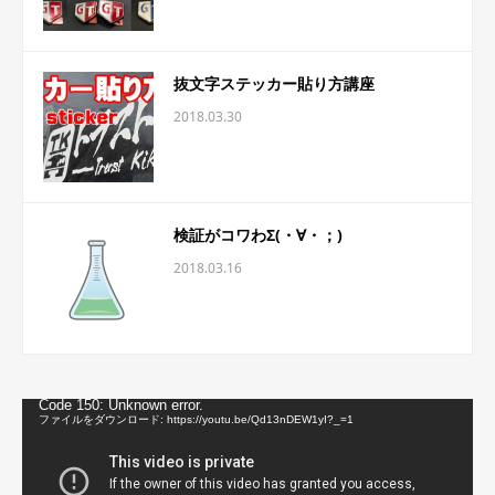
抜文字ステッカー貼り方講座
2018.03.30
検証がコワわΣ(・∀・；)
2018.03.16
動
Code 150: Unknown error.
画
ファイルをダウンロード: https://youtu.be/Qd13nDEW1yI?_=1
プ
レ
ー
ヤ