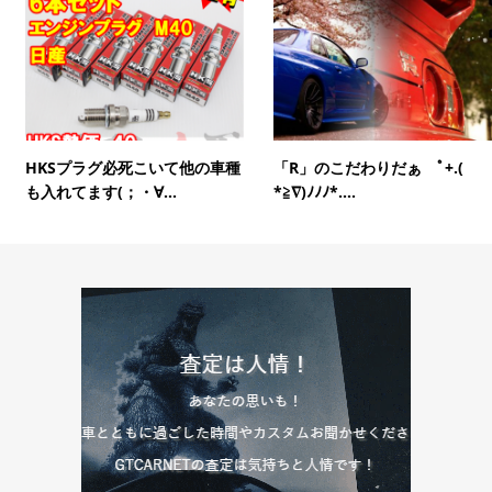
HKSプラグ必死こいて他の車種
「R」のこだわりだぁ ﾟ+.(
も入れてます(；・∀...
*≧∇)ﾉﾉﾉ*....