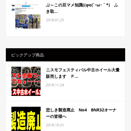
ぶ～この豆マメ知識((φo(´･ω･｀*) ふ
き取...
2018.01.25
ピックアップ商品
ニスモフェスティバル中古ホイール大量
販売します Ｐ...
2018.11.24
悲しき製造廃止 No4 BNR32オーナ
ーの皆様へ
2018.10.31