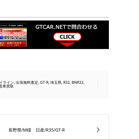
。
イライン
,
出張無料査定
,
GT-R
,
埼玉県
,
R32
,
BNR32
,
造車買取
長野県/M様 日産/R35/GT-R