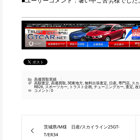
■ユーザーコメント：暑い中ご苦労様でした
高価買取実績
高額査定
,
高価買取
,
関東地方
,
無料出張査定
,
日産
,
専門店
,
スカ
RB26
,
スポーツカー
,
トラスト企画
,
チューニングカー
,
査定
,
改
コメント:
0
茨城県/M様 日産/スカイライン25GT-
T/ER34