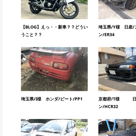
【BLOG】えっ・・新車？？どうい
埼玉県/Y様 日産
うこと？？
ン/ER34
埼玉県/I様 ホンダ/ビート/PP1
京都府/T様 日
ン/HCR32