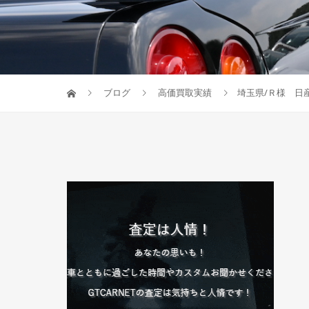
ブログ
高価買取実績
埼玉県/Ｒ様 日産/