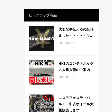
ピックアップ商品
大切な事伝えるの忘れ
ました・・・・・(ﾉω
2018.03.27
HKSのコンテナボック
ス大量入荷のご案内
2020.01.31
ニスモフェスティバ
ル！ 中古ホイール大
量販売します...