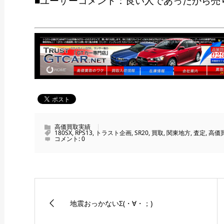
■ユーザーコメント：良い人であったから売
高価買取実績
180SX
,
RPS13
,
トラスト企画
,
SR20
,
買取
,
関東地方
,
査定
,
高価
コメント:
0
地震おっかないΣ(・∀・；)