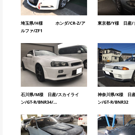
埼玉県/H様 ホンダ/CR-Z/ア
東京都/Y様 日産/
ルファ/ZF1
石川県/M様 日産/スカイライ
神奈川県/K様 日
ン/GT-R/BNR34/...
ン/GT-R/BNR32