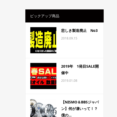
ピックアップ商品
悲しき製造廃止 No3
2018.09.15
2019年 1発目SALE開
催中
2019.01.08
【NISMO＆BBSジャパ
ン】何が凄いって！？
僕の...