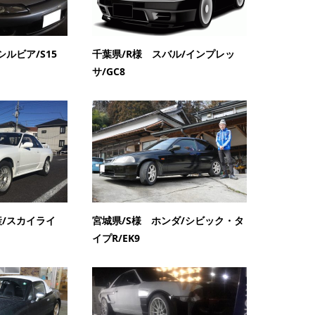
シルビア/S15
千葉県/R様 スバル/インプレッ
サ/GC8
産/スカイライ
宮城県/S様 ホンダ/シビック・タ
イプR/EK9