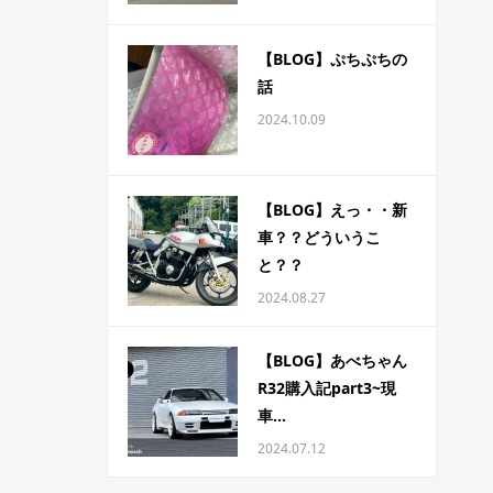
【BLOG】ぷちぷちの
話
2024.10.09
【BLOG】えっ・・新
車？？どういうこ
と？？
2024.08.27
【BLOG】あべちゃん
R32購入記part3~現
車...
2024.07.12