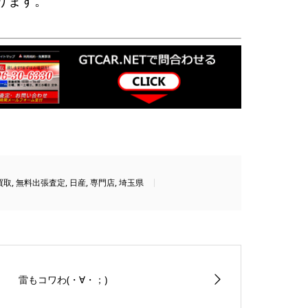
ります。
買取
,
無料出張査定
,
日産
,
専門店
,
埼玉県
雷もコワわ(・∀・；)