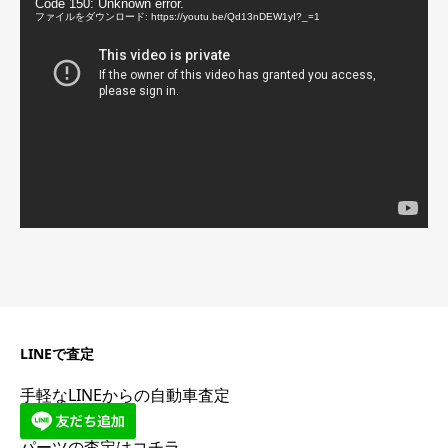
動
Code 150: Unknown error.
画
ファイルをダウンロード: https://youtu.be/Qd13nDEW1yI?_=1
プ
レ
ー
ヤ
ー
LINEで査定
手軽なLINEからの自動車査定
パーツの査定はコチラ