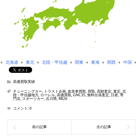
北海道
東北
北陸・甲信越
関東
東海
関西
中国
高価買取実績
チューニングカー
,
トラスト企画
,
改造車買取
,
買取
,
高額査定
,
査定
,
北
陸・甲信越地方
,
ローレル
,
高価買取
,
GNC35
,
無料出張査定
,
日産
,
専
門店
,
スポーツカー
,
石川県
,
RB26
コメント:
0