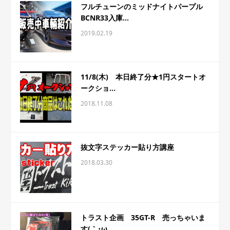
フルチューンのミッドナイトパープル
BCNR33入庫...
2019.02.19
11/8(木) 本日終了分★1円スタートオ
ークショ...
2018.11.08
抜文字ステッカー貼り方講座
2018.03.30
トラスト企画 35GT-R 売っちゃいま
す(｀･ω...