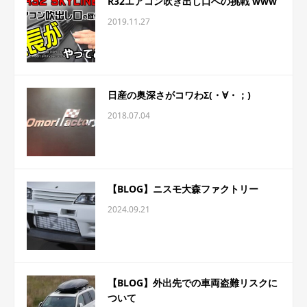
R32エアコン吹き出し口への挑戦 www
2019.11.27
日産の奥深さがコワわΣ(・∀・；)
2018.07.04
【BLOG】ニスモ大森ファクトリー
2024.09.21
【BLOG】外出先での車両盗難リスクに
ついて