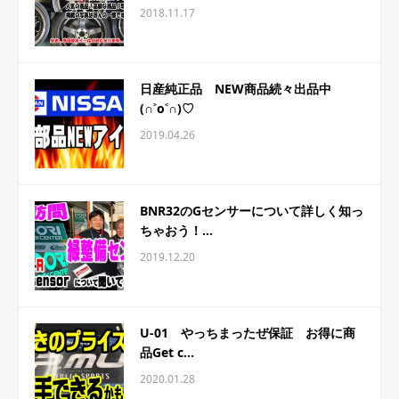
2018.11.17
日産純正品 NEW商品続々出品中
(∩˃o˂∩)♡
2019.04.26
BNR32のGセンサーについて詳しく知っ
ちゃおう！...
2019.12.20
U-01 やっちまったぜ保証 お得に商
品Get c...
2020.01.28