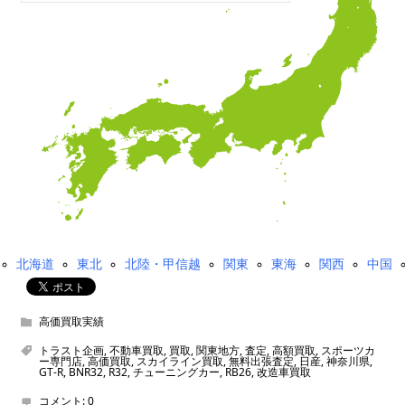
北海道
東北
北陸・甲信越
関東
東海
関西
中国
高価買取実績
トラスト企画
,
不動車買取
,
買取
,
関東地方
,
査定
,
高額買取
,
スポーツカ
ー専門店
,
高価買取
,
スカイライン買取
,
無料出張査定
,
日産
,
神奈川県
,
GT-R
,
BNR32
,
R32
,
チューニングカー
,
RB26
,
改造車買取
コメント:
0