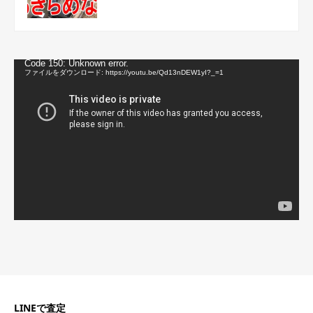
動
Code 150: Unknown error.
画
ファイルをダウンロード: https://youtu.be/Qd13nDEW1yI?_=1
プ
レ
ー
ヤ
ー
LINEで査定