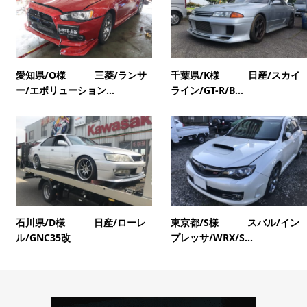
愛知県/O様 三菱/ランサ
千葉県/K様 日産/スカイ
ー/エボリューション...
ライン/GT-R/B...
石川県/D様 日産/ローレ
東京都/S様 スバル/イン
ル/GNC35改
プレッサ/WRX/S...