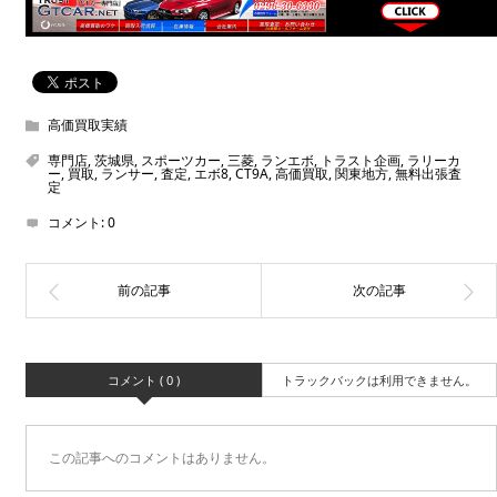
高価買取実績
専門店
,
茨城県
,
スポーツカー
,
三菱
,
ランエボ
,
トラスト企画
,
ラリーカ
ー
,
買取
,
ランサー
,
査定
,
エボ8
,
CT9A
,
高価買取
,
関東地方
,
無料出張査
定
コメント:
0
コメント ( 0 )
トラックバックは利用できません。
この記事へのコメントはありません。