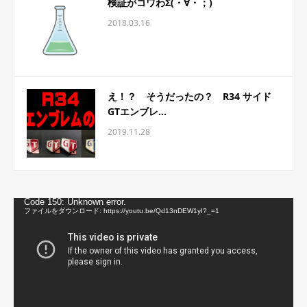
検証がコワわΣ(・∀・；)
2018.03.16
え！？ そうだったの？ R34 サイド
GTエンブレ...
2019.11.28
動
Code 150: Unknown error.
画
ファイルをダウンロード: https://youtu.be/Qd13nDEW1yI?_=1
プ
レ
ー
ヤ
ー