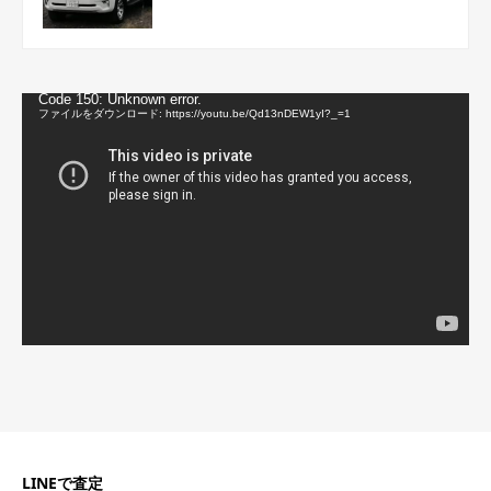
動
Code 150: Unknown error.
画
ファイルをダウンロード: https://youtu.be/Qd13nDEW1yI?_=1
プ
レ
ー
ヤ
ー
LINEで査定