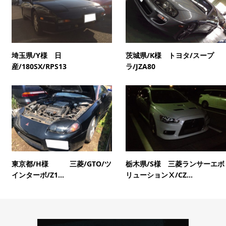
埼玉県/Y様 日
茨城県/K様 トヨタ/スープ
産/180SX/RPS13
ラ/JZA80
東京都/H様 三菱/GTO/ツ
栃木県/S様 三菱ランサーエボ
インターボ/Z1...
リューションⅩ/CZ...