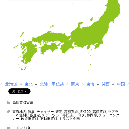
北海道
東北
北陸・甲信越
関東
東海
関西
中国
高価買取実績
東海地方
,
買取
,
チェイサー
,
査定
,
高額買取
,
JZX100
,
高価買取
,
ツアラ
ーV
,
無料出張査定
,
スポーツカー専門店
,
トヨタ
,
静岡県
,
チューニング
カー
,
改造車買取
,
不動車買取
,
トラスト企画
コメント:
0