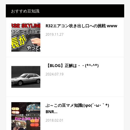
おすすめ豆知識
R32エアコン吹き出し口への挑戦 www
2019.11.27
【BLOG】正解は・・(*^-^*)
2024.07.19
ぶ～この豆マメ知識((φo(´･ω･｀*)
BNR...
2018.02.01