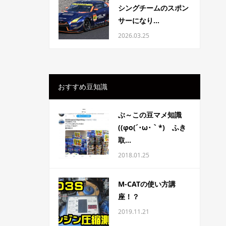
シングチームのスポン
サーになり...
2026.03.25
おすすめ豆知識
ぶ～この豆マメ知識
((φo(´･ω･｀*) ふき
取...
2018.01.25
M-CATの使い方講
座！？
2019.11.21