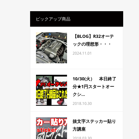
ピックアップ商品
【BLOG】R32オーテ
ックの理想形・・・
2024.11.01
10/30(火） 本日終了
分★1円スタートオー
クシ...
2018.10.30
抜文字ステッカー貼り
方講座
2018.03.30