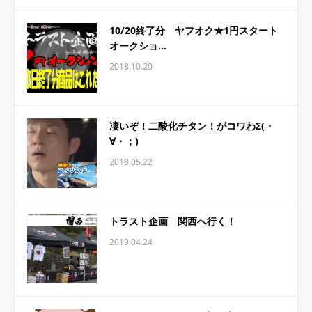
10/20終了分 ヤフオク★1円スタート
オークショ...
2018.10.20
凄いぞ！二酸化チタン！がコワわΣ(・
∀・；)
2018.05.22
トラスト企画 関西へ行く！
2019.04.24