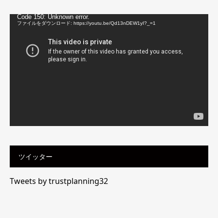
動
Code 150: Unknown error.
画
ファイルをダウンロード: https://youtu.be/Qd13nDEW1yI?_=1
プ
レ
ー
ヤ
ー
ツイッター
Tweets by trustplanning32