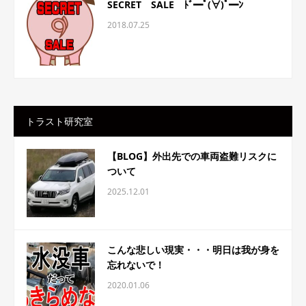
SECRET SALE ﾄﾞ━ﾟ(∀)ﾟ━ﾝ
2018.07.25
トラスト研究室
【BLOG】外出先での車両盗難リスクに
ついて
2025.12.01
こんな悲しい現実・・・明日は我が身を
忘れないで！
2020.01.06