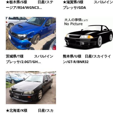
★栃木県/S様 日産/ステ
★滋賀県/I様 スバル/イン
ージア/RS4/WGNC3...
プレッサ/GDA
茨城県/T様 スバル/イン
熊本県/U様 日産/スカイライ
プレッサ/2.0GT/GH...
ン/GT-R/BNR32
★北海道/K様 日産/スカ