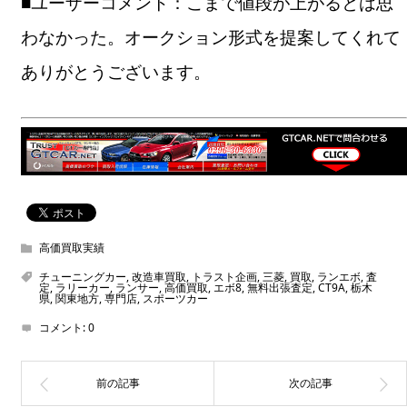
■ユーザーコメント：こまで値段が上がるとは思
わなかった。オークション形式を提案してくれて
ありがとうございます。
高価買取実績
チューニングカー
,
改造車買取
,
トラスト企画
,
三菱
,
買取
,
ランエボ
,
査
定
,
ラリーカー
,
ランサー
,
高価買取
,
エボ8
,
無料出張査定
,
CT9A
,
栃木
県
,
関東地方
,
専門店
,
スポーツカー
コメント:
0